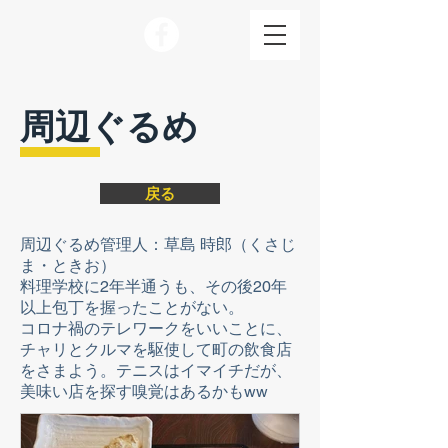
周辺ぐるめ
戻る
周辺ぐるめ管理人：草島 時郎（くさじ
ま・ときお）
​料理学校に2年半通うも、その後20年
以上包丁を握ったことがない。
コロナ禍​のテレワークをいいことに、
チャリとクルマを駆使して町の飲食店
をさまよう。テニスはイマイチだが、
美味い店を探す嗅覚はあるかもww