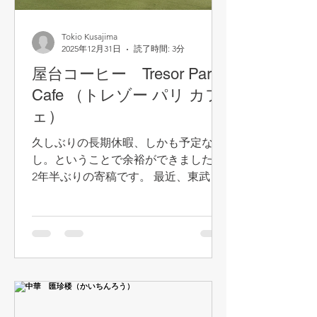
いです。 サワー系も焼酎ではなくてウ
ォッカで割ります。レモンサワーもか
Tokio Kusajima
なり味わい深いです。（そもそも和酒
2025年12月31日
読了時間: 3分
は置いていません） 客層も良くて、市
屋台コーヒー Tresor Paris
議会議員や医師など地元の名士に度々
遭遇します。実はそんな名士のひと
Cafe （トレゾー パリ カフ
り、KTGの渡辺ひ○しさんともちょい
ェ）
ちょいここで飲んでいます。渡辺ひ○
久しぶりの長期休暇、しかも予定な
しさんはオペラのメンバーともいらっ
し。ということで余裕ができましたw
しゃっているようです。あ、そうそ
2年半ぶりの寄稿です。 最近、東武東
上線沿いのリズムタワーの目の前の公
園（丸芝公園）で、屋台コーヒー屋さ
んが出現します。とはいえ、いつもい
るわけではなく、どちらかというと神
出鬼没。 それもそのはず、なんと屋台
のオーナーは未だ19歳の大学生！ 授
業のない時に来ている感じです。 コー
ヒー豆の品質は4つのカテゴリに分か