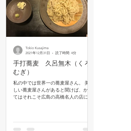
Tokio Kusajima
2021年12月31日
読了時間: 4分
手打蕎麦 久呂無木（くろ
むぎ）
私の中では世界一の蕎麦屋さん。 美味
しい蕎麦屋さんがあると聞けば、かつ
てはそれこそ広島の高橋名人の店にも
行ったことありましたが、西所沢にあ
る「久呂無木」こそが一番美味しい蕎
麦屋さんだと思います。 いくつか既に
近所の蕎麦屋さんを紹介させていただ