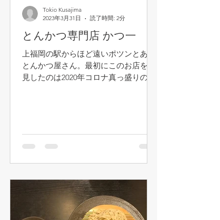
Tokio Kusajima
2023年3月31日
読了時間: 2分
とんかつ専門店 かつ一
上福岡の駅からほど遠いポツンとある
とんかつ屋さん。最初にこのお店を発
見したのは2020年コロナ真っ盛りの
時。昼休みに自転車であてもなく走っ
ていた時にたまたま発見。当時お店は
閉めていました。それから3年、中林
さんから美味しいと伺い、ようやく重
い腰をあげて夜行ってきました！...