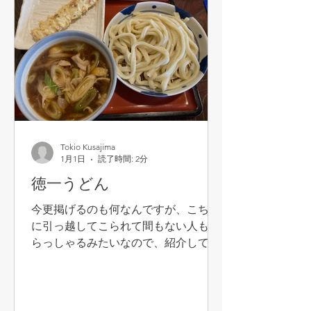
Tokio Kusajima
1月1日
読了時間: 2分
徳一うどん
今更掲げるのも何なんですが、こちら
に引っ越してこられて間もない人もい
らっしゃるみたいなので、紹介してお
きます。 これぞ、「ザ・武蔵野うど
ん」のうどん屋さんです。 ぶっとくて
コシがあって、しかもやたら長〜いう
どん。地元で育った友人たちに聞くと