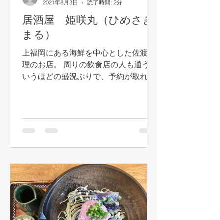
2021年8月3日
読了時間: 2分
居酒屋 姫咲丸（ひめさき
まる）
上福岡にある海鮮を中心とした佐渡料
理のお店。 周りの飲食店の人も通うと
いうほどの盛況ぶりで、予約が取れな
いことで有名なお店です。前々から一
度行ってみたいと思っていました。 コ
ロナ禍の影響でランチもやり始めてい
るという話を聞きつけ、早速行ってき
ました。...