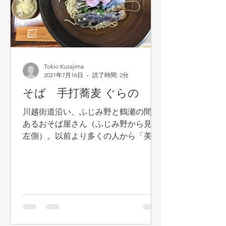
Tokio Kusajima
2021年7月16日
読了時間: 2分
そば 手打蕎麦 ぐらの
川越街道沿い、ふじみ野と鶴瀬の間に
あるおそば屋さん（ふじみ野から見て
左側）。以前より多くの人から「美味
しい」と聞いていましたが、なかなか
行く機会がありませんでした。（常そ
ば屋は、西所沢「久呂無木」、ふじみ
野「天和庵」「吾作屋」と決めていた
のでｗ）...