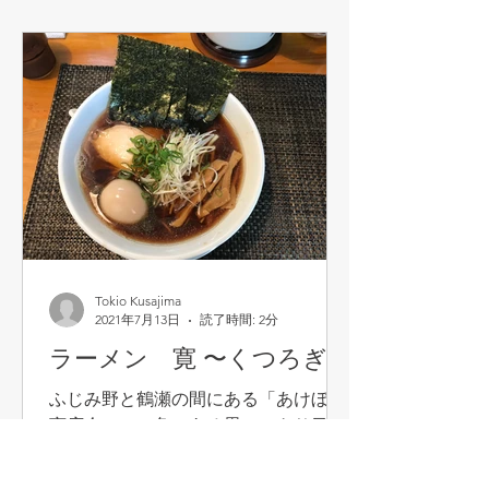
Tokio Kusajima
2021年7月13日
読了時間: 2分
ラーメン 寛 〜くつろぎ〜
ふじみ野と鶴瀬の間にある「あけぼの
商店会」の一角にある思いっきり目立
たないラーメン屋さん。この商店会、
時代の波にのまれてかシャッター通り