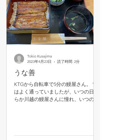
Tokio Kusajima
2023年4月23日
読了時間: 2分
うな善
KTGから自転車で5分の鰻屋さん。 昔
はよく通っていましたが、いつの日か
らか川越の鰻屋さんに憧れ、いつのま
にか足が遠のいてしまいました。川越
は小川菊さんが好きでたまに行ってい
ましたが、 2011年の震災時に建物が影
響を受け、補強工事が入りました。残
念なことにその後リオープン...