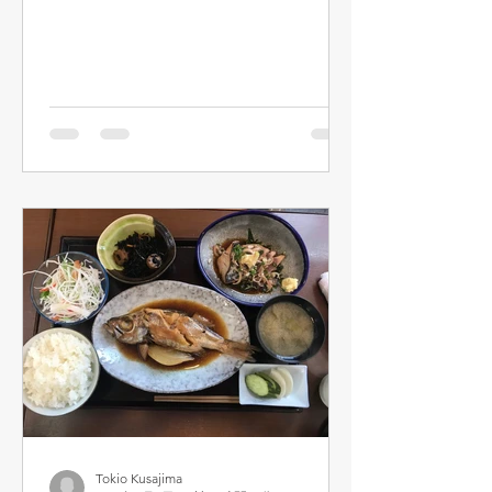
たのは11月に入ってから。「周辺ぐる
め」企画を始めた時にまず頭に思いつ
いたのが、この鳥もとさんと蕎麦屋の
「久呂無木」さん（未公表）の2店で
した。...
Tokio Kusajima