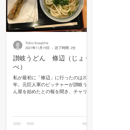
Tokio Kusajima
2021年11月19日
読了時間: 2分
讃岐うどん 條辺（じょう
べ）
私が最初に「條辺」に行ったのは2008
年。元巨人軍のピッチャーが讃岐うど
ん屋を始めたとの報を聞き、チャリを
飛ばして行きました。條辺さんは2005
年に巨人を辞めた後、香川のうどん屋
で修行をし、奥さんの実家のある上福
岡に店を出したのでありました。...