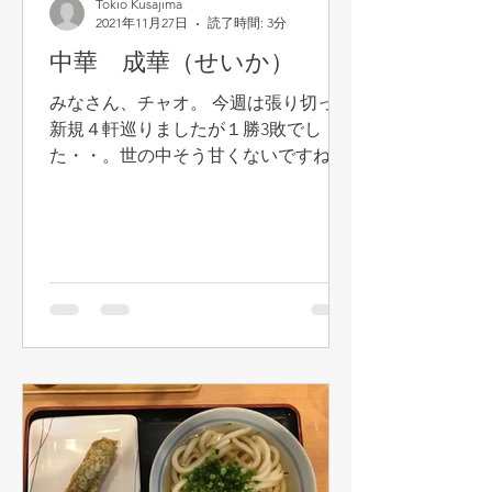
Tokio Kusajima
2021年11月27日
読了時間: 3分
中華 成華（せいか）
みなさん、チャオ。 今週は張り切って
新規４軒巡りましたが１勝3敗でし
た・・。世の中そう甘くないですね。
一応、行く前にネットで食レポの評価
とかチェックするのですが、あまり当
てになりません。結論、やっぱり自分
の舌で確かめるしかないです。むしろ
低評価のジャイアントキング（強い
チ...