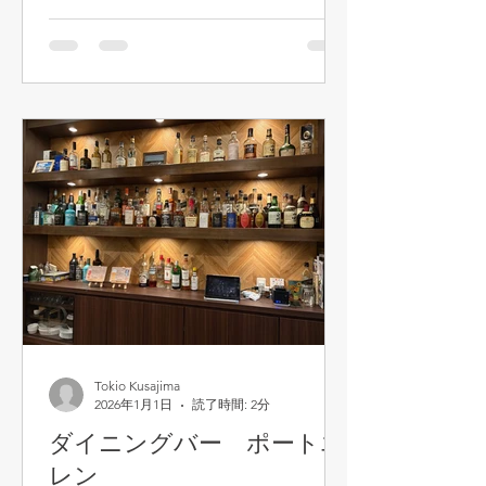
揃って「これぞ昔おばあちゃんが作っ
てくれたうどん」だそうです。 さすが
埼玉、うどん消費総量第2位のことは
あります。あなどれません！ そんな武
蔵野うどん、この近辺には何軒かあり
ますが、私はココ、徳一が好き。 特に
好きなのが所沢発祥といわれる「肉汁
うどん」。うどんは熱盛りか冷盛り、
どちらか選択できます。他、きのこ汁
うどんとか、鍋焼きうどん、カレーう
どんも美味しいです。 うどんが立派な
だけあって、腹持ちが良いです！ う
どんは長いので、汁のどんぶりにうど
んを移す際に切る必要があるのです
が、硬くて箸では切れません。歯で切
Tokio Kusajima
2026年1月1日
読了時間: 2分
った方が早いかも、です。（デートで
は使わない方が・・😱） あと、オプシ
ダイニングバー ポートエ
ョンでちくわ天は絶対に外せません。
レン