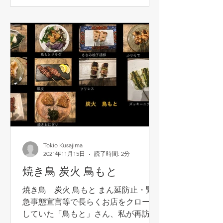
Tokio Kusajima
2021年11月15日
読了時間: 2分
焼き鳥 炭火 鳥もと
焼き鳥 炭火 鳥もと まん延防止・緊
急事態宣言等で長らくお店をクローズ
していた「鳥もと」さん、私が再訪し