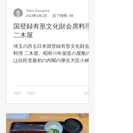
Tokio Kusajima
2023年5月2日
読了時間: 3分
国登録有形文化財会席料理
二木屋
埼玉の誇る日本国登録有形文化財会席
料理 二木屋。昭和10年築造の屋敷の主
は自民党最初の内閣の厚生大臣小林英
三氏。その屋敷をお孫さんが改装して
1998年にオープンしたのが二木屋さん
です。内装はまさに昭和初期にタイム
スリップしたかのよう。昔のお家柄の
良いお宅に迷い込んでしまった...