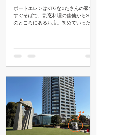
ここのちくわ天はB級グルメとは思え
ポートエレンはKTGな○たさんの家の
ない程めっちゃくちゃ美味しいです。
すぐそばで、割烹料理の佳仙から20m
サックサクのサクちゃんです！（
のところにあるお店。初めていったの
は2023年秋。それから2ヶ月に1回ペー
スぐらいで通っています。 このお店の
特徴は、とにかくちゃんとしたワイン
がある、ということです。ちょっと言
いにくいのですが、街のワインバーの
ワインって、正直それほど美味しくな
いですよね（あ、言うてもう
た）・・。食事は美味しいけど（フォ
ローになっとんかいな？）。でもここ
のワインはちゃんと美味しいです。そ
の証拠に？ フランス人のお客様がち
ょいちょい来ています。 カリフォルニ
ア系はジンファンデルやピノノワール
がおすすめ。白はオーストリア（オー
ストラリアではない）産とかが美味し