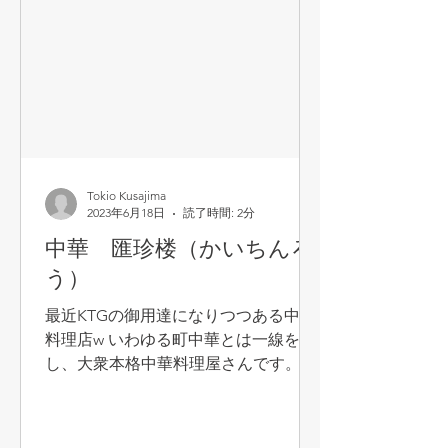
れています。上からTop of Top、スペ
シャリティコーヒー、プレミアムコー
ヒー、コマーシャルコーヒーとなって
おり、その中でトレゾーは、スペシャ
ルティコーヒー（風味評価基準80点以
上、流通量は5%程度）を採用していま
す。 つまりは一般にはあまり流通し
ていない希少な豆を採用しています。
Tokio Kusajima
ここのコーヒーを表現するとしたら、
2023年6月18日
読了時間: 2分
一般の「美味しい」コーヒーの延長線
中華 匯珍楼（かいちんろ
上には位置しません。コーヒーといい
う）
ながら、全くの別物です。ほとんどの
人が飲んだことがないと思われる、フ
最近KTGの御用達になりつつある中華
ルーティーで、且つ絶妙な酸味のある
料理店w いわゆる町中華とは一線を隔
コーヒーを提供してくれます。 このフ
し、大衆本格中華料理屋さんです。い
ルーティーな味わいは、私は人生2回
つ行ってもほぼ空いています（それが
目。1回目は
ちょっと心配・・）。料理は派手さは
ありませんが、しっかり美味しい、し