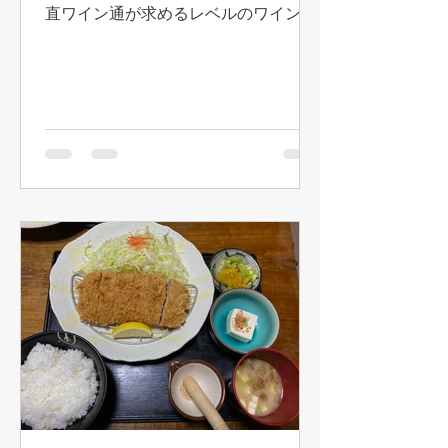
直ワイン通が求めるレベルのワインは
ない感じです（ひぃ それ最初に言っち
ゃう！？ 我ながら厳しいっ！）。リ
ーズナブルでまぁそこそこといった感
じのワインで占められています。（ワ
イン以外ももちろんあります！）で
も...