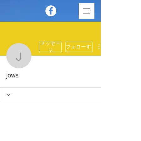
メッセー
フォローする
ジ
jows
jows