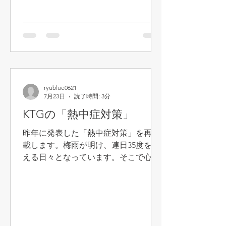
ル代、ゴミ処理代含む） お酒
の差し入れ、大歓迎です！ 準備の都合
上、参加ご希望の方はクラブハウスの
カウンターに設置してある用紙に名前
を書き入れてください。よろしくお願
いします。
ryublue0621
7月23日
読了時間: 3分
KTGの「熱中症対策」
昨年に発表した「熱中症対策」を再掲
載します。梅雨が明け、連日35度を超
える日々となっています。そこで心配
になってくるのが熱中症。実際に熱中
症になったらどうすればいいのか、ま
た、周りの人間はどう対応していけば
いいのかを知り、心の準備をしておき
ましょう。 熱中症とは、暑さによって