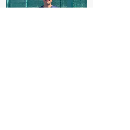
ryublue0621
6月1日
読了時間: 1分
市・男子単Aで坪井友紀選
手が3位に！
2026年春季ふじみ野市テニス大会は5
月31日（日）、男子シングルスA（ド
ロー数18 スポーツセンター）と女子
ダブルスA（ドロー数46 運動公園）
が行われ、男子シングルスAではKTG
会員の坪井友紀選手（道場）が準決勝