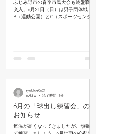
ふじみ野市の春季市民大会も終盤戦に
突入。6月21日（日）は男子団体戦
B（運動公園）とC（スポーツセンタ
ー）が行われ、KTGからは3チームが
参戦した。Bでは増田チームが2位トー
ナメントでうれしい優勝、一方、中林
チームは予選リーグで2敗を喫し3位ト
ーナメントへ。優勝を果たしかろうじ
てC降格を免れた。Cでは荘司チームが
1位トーナメントで準優勝を遂げ、念
願の昇格を果たした。選手の皆さん、
暑い中お疲れさまでした！ [男子団体B]
増田チーム 2位トーナメント優勝 B
ryublue0621
残留 中林チーム 3位トーナメント優
6月2日
読了時間: 1分
勝 B残留 [男子団体C] 荘司チーム 1
6月の「球出し練習会」の
位トーナメント準優勝 B昇格 男子団
お知らせ
体Bで2位トーナメント優勝を果たした
増田チーム（増田、末松、大塚、新
気温が高くなってきましたが、頑張っ
川、渡邊、植田）。おめでとうござい
て練習しましょう。6月は雨の心配は