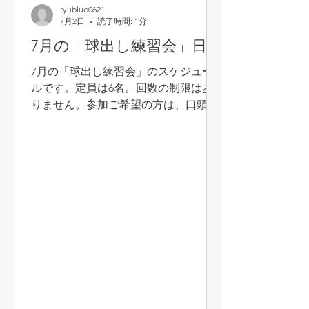
永）。おめでとうございました！
ryublue0621
7月2日
読了時間: 1分
7月の「球出し練習会」日程
7月の「球出し練習会」のスケジュー
ルです。定員は6名。回数の制限はあ
りません。参加ご希望の方は、口頭
で、お電話で、またはLINEやメール等
で中林までお申し込みください。お待
ちしています！ 7月17日（金） 9:00
～10:00 7月23日（木） 9:00～10:00 7
月29日（水） 9:00～10:00