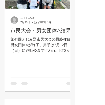
ryublue0621
7月20日
読了時間: 1分
市民大会・男女団体A結果
第41回ふじみ野市民大会の最終種目、
男女団体Aが終了。男子は7月12日
（日）に運動公園で行われ、KTGから
唯一参戦の遠藤チームはブロック2位
（2位トーナメントは1回戦敗退）とな
りA残留を決めた。雨で延期となって
いた女子は18日（土）に同じく運動公
園で行われ、植田チームが2位トーナ
メント優勝を果たした。 ブロック2位
となって進んだトーナメントで見事優
勝を果たした植田チーム（植田、熊
倉、井上、橋本、涌井、山田、満