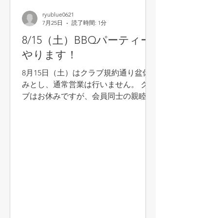
ryublue0621
7月25日
読了時間: 1分
8/15（土）BBQパーティー
やります！
8月15日（土）はクラブ規約通り盆休
みとし、通常営業は行いません。 クラ
ブはお休みですが、会員同士の親睦を
深めるためにBBQ（バーベキュー）パ
ーティーを開催します。12:00からコー
トを開放し、17:00からBBQをスタート
します。当日はBBQに申込みされた方
のみ来場可能です（テニスだけの参加
はできません）。 ご家族の参加も大歓
迎です。ぜひ皆で夏の思い出作りをし
ましょう！ 時間 ：12:00～
20:00（12:00からコート開放。BBQは
17:00から）。 参加費：2,500円（ボー