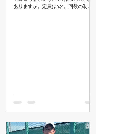
ました！ 男子団体Cで1位トーナメン
ありますが。定員は6名。回数の制限
ト進出、準優勝を遂げてB昇格を果た
はありません。参加ご希望の方は、口
した荘司チーム（荘司、渡辺博、佐藤
頭で、お電話で、LINEやメール等で中
和、井上友、塩田、草島、芳村、沢
林までお申し込みください。お待ちし
部）。やりましたね！
ています！ 6月11日（木） 9:00～
10:00 6月26日（金） 9:00～10:00 6月
30日（火） 9:00～10:00