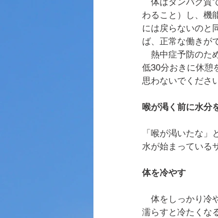
　体はタンパク質
わること）し、機
には戻らないのと
ば、正常な働きが
　熱中症予防のた
低30分おきに休
思わないでくださ
喉が渇く前に水分
「喉が渇いたな」
水が始まっている
体を冷やす
　体をしっかり冷
濡らすと冷たくな