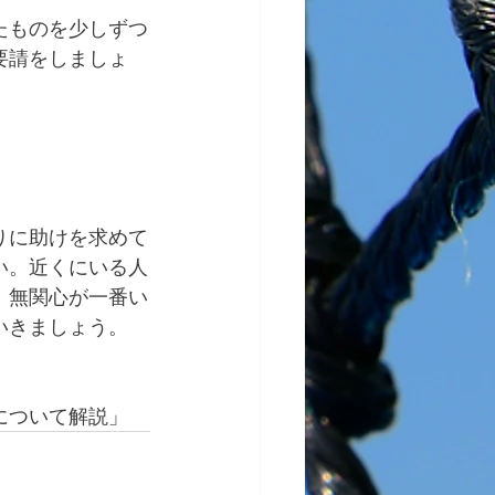
たものを少しずつ
要請をしましょ
りに助けを求めて
い。近くにいる人
。無関心が一番い
いきましょう。
について解説」