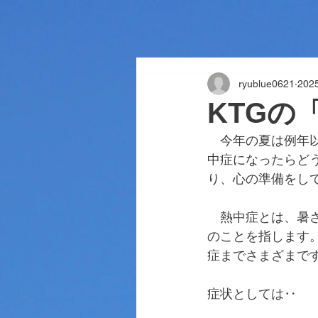
ryublue0621
20
KTGの
　今年の夏は例年
中症になったらど
り、心の準備をし
　熱中症とは、暑
のことを指します
症までさまざまで
症状としては‥