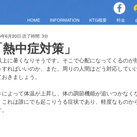
HOME
INFORMATION
KTG概要
料金
25年6月20日
読了時間: 3分
「熱中症対策」
以上に暑くなりそうです。そこで心配になってくるのが
うすればいいのか、また、周りの人間はどう対応してい
ておきましょう。
さによって体温が上昇し、体の調節機能が追いつかなく
。これは誰にでも起こりうる症状であり、軽度なものか
す。