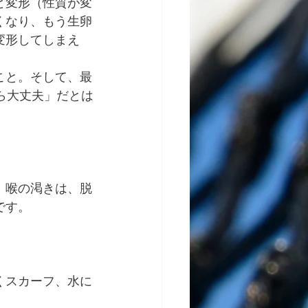
と変形（性質が変
くなり、もう生卵
変形してしまえ
こと。そして、最
ら大丈夫」だとは
。喉の渇きは、脱
です。
くスカーフ、水に