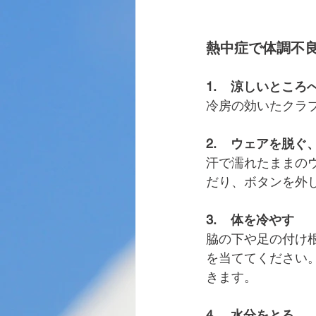
熱中症で体調不
1.    涼しいとこ
冷房の効いたクラ
2.    ウェアを脱
汗で濡れたままの
だり、ボタンを外
3.    体を冷やす
脇の下や足の付け
を当ててください
きます。
4.    水分をとる