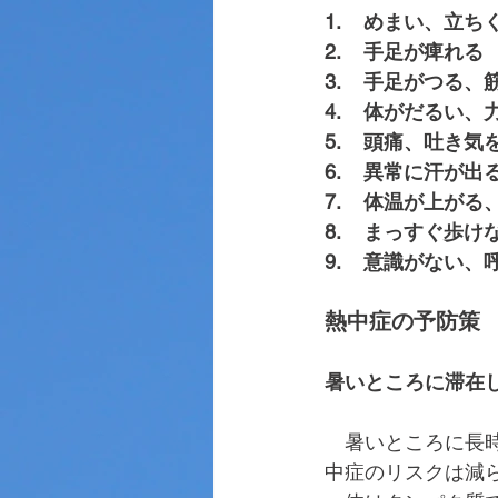
1.    めまい、立
2.    手足が痺れる
3.    手足がつ
4.    体がだるい
5.    頭痛、吐き
6.    異常に汗
7.    体温が上
8.    まっすぐ
9.    意識がな
熱中症の予防策
暑いところに滞在
　暑いところに長
中症のリスクは減