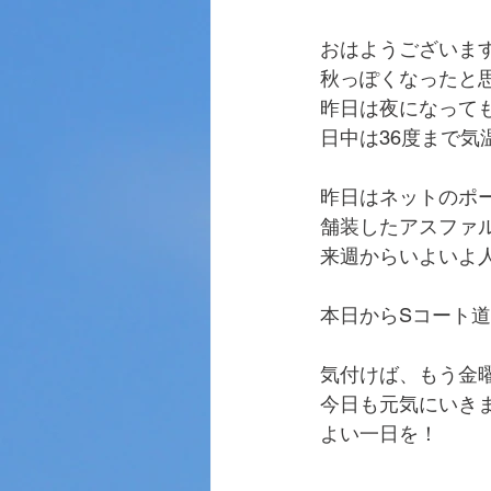
おはようございま
秋っぽくなったと
昨日は夜になって
日中は36度まで
昨日はネットのポ
舗装したアスファ
来週からいよいよ
本日からSコート
気付けば、もう金
今日も元気にいき
よい一日を！