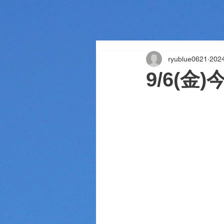
ryublue0621
20
9/6(金