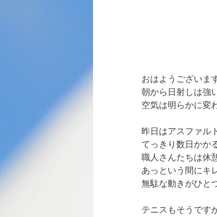
おはようございま
朝から日射しは強
空気は明らかに変
昨日はアスファル
てっきり数日かか
職人さんたちは休
あっという間にキ
無駄な動きがひと
テニスもそうです