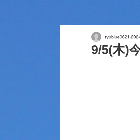
ryublue0621
20
9/5(木