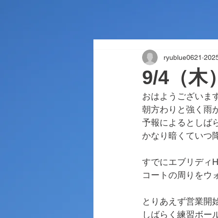
ryublue0621
20
9/4（
おはようございま
朝方わりと強く雨
予報によるとしば
かなり暗くていつ
すでにエブリディ
コートの周りをウ
とりあえず営業開
しばらく練習ボー