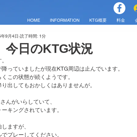
HOME
INFORMATION
KTG概要
料金
25年9月4日
読了時間: 1分
木）今日のKTG状況
す。
が降っていましたが現在KTG周辺は止んでいます。
らくこの状態が続くようです。
降り出してもおかしくはありませんが。
Hさんがいらしていて、
ォーキングされています。
始しますが、
ルでプレーしてください。