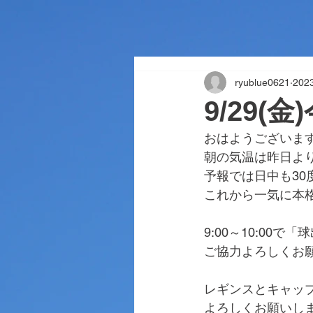
ryublue0621
20
9/29(
おはようございま
朝の気温は昨日よ
予報では日中も30
これから一気に本
9:00～10:00
ご協力よろしくお
レギンスとキャッ
よろしくお願いし