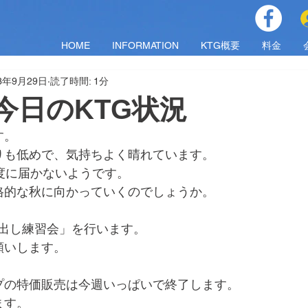
HOME
INFORMATION
KTG概要
料金
23年9月29日
読了時間: 1分
金)今日のKTG状況
す。
りも低めで、気持ちよく晴れています。
度に届かないようです。
格的な秋に向かっていくのでしょうか。
で「球出し練習会」を行います。
願いします。
プの特価販売は今週いっぱいで終了します。
ます。