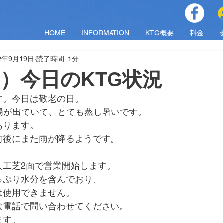
HOME
INFORMATION
KTG概要
料金
22年9月19日
読了時間: 1分
（月）今日のKTG状況
す。今日は敬老の日。
太陽が出ていて、とても蒸し暑いです。
あります。
前後にまた雨が降るようです。
人工芝2面で営業開始します。
っぷり水分を含んでおり、
は使用できません。
は電話で問い合わせてください。
ます。