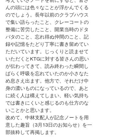
考えていざノートを前にすると、皆さ
んの頭には色々なことが浮かんでくる
のでしょう。長年以前のクラブハウス
で集い語らったこと、クレーコートの
整備に苦労したこと、開業当時のドタ
バタのこと、忘れ得ぬ仲間のこと、記
録や記憶をたどり丁寧に書き留めてい
ただいています。じっくりと読ませて
いただくとKTGに対する皆さんの思い
が伝わってきて、読み終わった瞬間し
ばらく呼吸を忘れていたのか小さなた
め息さえ出ます。他方で、それだけ中
身の濃いものになっているので、あと
に続く人は構えてしまい、軽い気持ち
では書きにくいと感じるのも仕方のな
いことかと思います。
改めて、中林支配人が記念ノートを用
意した趣旨（3月13日のお知らせ）を一
部抜粋して再掲します。