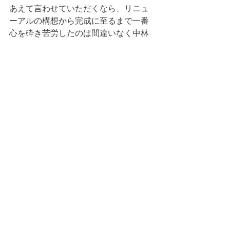
あえて言わせていただくなら、リニュ
ーアルの構想から完成に至るまで一番
心を砕き苦労したのは間違いなく中林
支配人でしょう。ようやく今週１週間
休みを取ることができた中林支配人へ
の労いの意味も含めて、多くの人に一
言記載いただければと思います。新し
いクラブハウスとコートの恩恵を享受
している皆さんの名前と日付だけで
も。
 お待ちしています！
本日の当番　　大石
　　　　　　　　　　　以上。