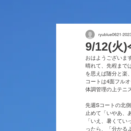
ryublue0621
20
9/12(
おはようございま
晴れて、先程まで
を思えば随分と楽
コートは4面フル
体調管理の上テニ
先週Sコートの北
止めて「いやあ、
「いえ、暑くてい
ったら、「分かる