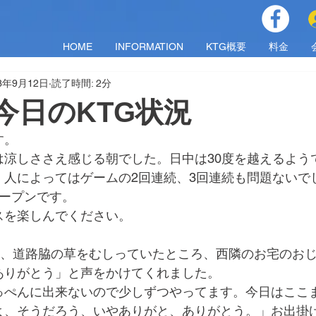
HOME
INFORMATION
KTG概要
料金
23年9月12日
読了時間: 2分
火)今日のKTG状況
す。
は涼しささえ感じる朝でした。日中は30度を越えるよう
、人によってはゲームの2回連続、3回連続も問題ないで
オープンです。
スを楽しんでください。
側、道路脇の草をむしっていたところ、西隣のお宅のお
ありがとう」と声をかけてくれました。
っぺんに出来ないので少しずつやってます。今日はここ
よ、そうだろう、いやありがと、ありがとう。」お出掛