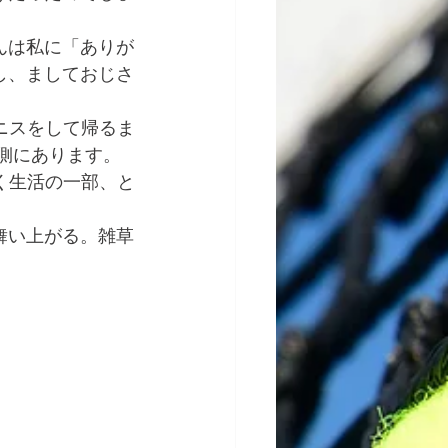
んは私に「ありが
し、ましておじさ
ニスをして帰るま
ぐ側にあります。
く生活の一部、と
舞い上がる。雑草