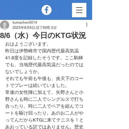
kumachan0014
2025年8月6日
読了時間: 2分
8/6（水）今日のKTG状況
おはようございます。
昨日は伊勢崎市で国内歴代最高気温
41.8度を記録したそうです。ここ駒林
でも、当地歴代最高気温だったのでは
ないでしょうか。
それでも午前も午後も、炎天下のコー
トでプレーは続いていました。
常連の女性陣に加えて、矢野さんと小
野さんも時に二人でシングルスで打ち
合ったり、時に二人でペアを組んでコ
ートを駆け回ったり。あのお二人がや
ってんだからKTGに来てテニスを！と
あおっている訳ではありません。歴史