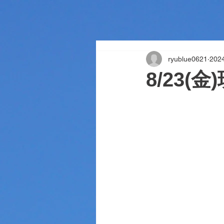
ryublue0621
20
8/23(