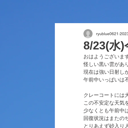
ryublue0621
20
8/23(
おはようございま
怪しい黒い雲があ
現在は強い日射し
午前中いっぱいは
クレーコートには
この不安定な天気
少なくとも午前中
回復状況はまたの
とりあえず砂入り