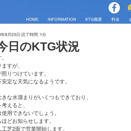
HOME
INFORMATION
KTG概要
料金
23年8月23日
読了時間: 1分
水)今日のKTG状況
す。
りますが、
が照りつけています。
不安定な天気になるようです。
大きな水溜まりがいくつもできており、
を考えると、
は使用できないでしょう。
ちほどお知らせします。
人工芝2面で営業開始します。