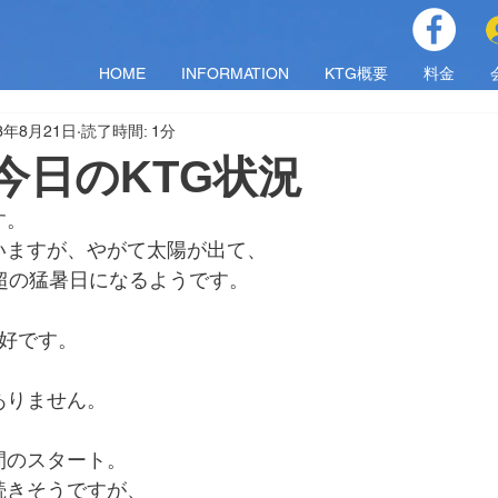
HOME
INFORMATION
KTG概要
料金
23年8月21日
読了時間: 1分
月)今日のKTG状況
す。
いますが、やがて太陽が出て、
超の猛暑日になるようです。
良好です。
ありません。
間のスタート。
続きそうですが、