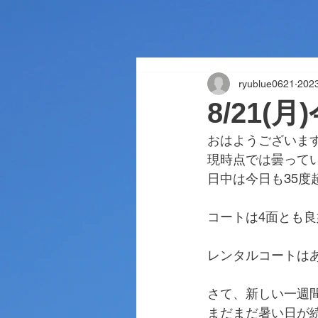
ryublue0621
20
8/21(
おはようございま
現時点では曇って
日中は今日も35度
コートは4面とも
レンタルコートは
さて、新しい一週
まだまだ暑い日が