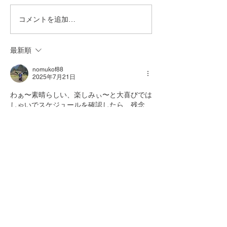
コメントを追加…
最新順
nomukof88
2025年7月21日
わぁ〜素晴らしい、楽しみぃ〜と大喜びでは
しゃいでスケジュールを確認したら、残念、
ガックリ、変更出来ない予定が入っていた、
ツイテナイナァ！
会員の皆さんの楽しみに乾杯🍻！
いいね！
返信
ryublue0621
2025年7月22日
返信先
nomukof88
そうですか、残念！
差し入れは大歓迎ですよ！前日までにお