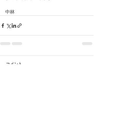
中林
コメント
コメントを追加…
© 2026 上福岡テニスガーデンで作
成されたホームページです。