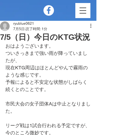
ryublue0621
7月5日
読了時間: 1分
7/5（日）今日のKTG状況
おはようございます。
ついさっきまで強い雨が降っていまし
たが、
現在KTG周辺はほとんどやんで霧雨の
ような感じです。
予報によると不安定な状態がしばらく
続くとのことです。
市民大会の女子団体Aは中止となりまし
た。
リーグ戦は1試合行われる予定ですが、
今のところ微妙です。