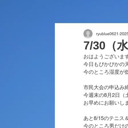
ryublue0621
20
7/30
おはようございま
今日もぴかぴかの
今のところ湿度が
市民大会の申込み
今週末の8月2日（
お早めにお願いし
あと8/15のテニ
今のところ男だけ