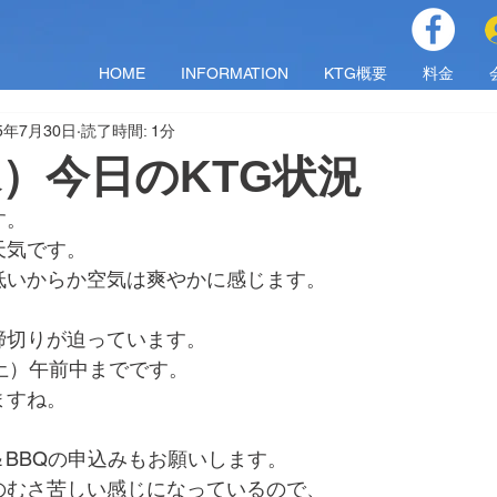
HOME
INFORMATION
KTG概要
料金
25年7月30日
読了時間: 1分
（水）今日のKTG状況
す。
天気です。
低いからか空気は爽やかに感じます。
締切りが迫っています。
土）午前中までです。
ますね。
ス＆BBQの申込みもお願いします。
のむさ苦しい感じになっているので、