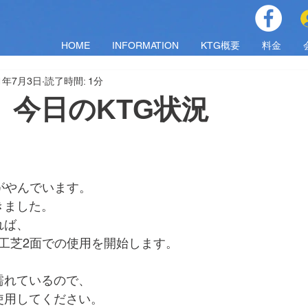
HOME
INFORMATION
KTG概要
料金
21年7月3日
読了時間: 1分
土）今日のKTG状況
がやんでいます。
きました。
れば、
り人工芝2面での使用を開始します。
濡れているので、
使用してください。