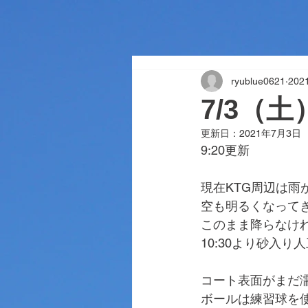
ryublue0621
20
7/3（
更新日：
2021年7月3日
9:20更新
現在KTG周辺は雨
空も明るくなって
このまま降らなけ
10:30より砂入
コート表面がまだ
ボールは練習球を