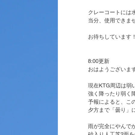
クレーコートには
当分、使用できま
お待ちしています
8:00更新
おはようございま
現在KTG周辺は弱
強く降ったり弱く
予報によると、こ
夕方まで「曇り」
雨が完全にやんで
砂入り人工芝2面