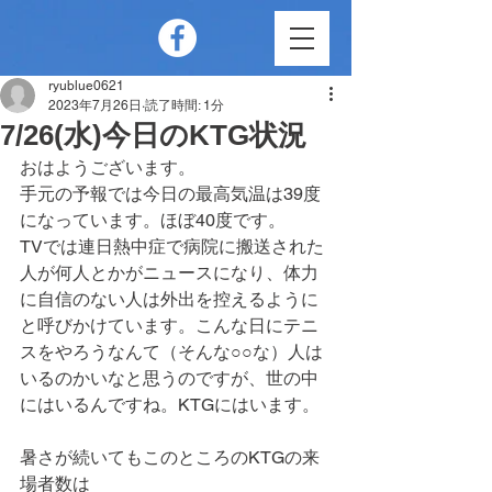
ryublue0621
2023年7月26日
読了時間: 1分
7/26(水)今日のKTG状況
おはようございます。
手元の予報では今日の最高気温は39度
になっています。ほぼ40度です。
TVでは連日熱中症で病院に搬送された
人が何人とかがニュースになり、体力
に自信のない人は外出を控えるように
と呼びかけています。こんな日にテニ
スをやろうなんて（そんな○○な）人は
いるのかいなと思うのですが、世の中
にはいるんですね。KTGにはいます。
暑さが続いてもこのところのKTGの来
場者数は