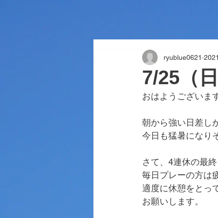
ryublue0621
20
7/25
おはようございま
朝から強い日差し
今日も猛暑になり
さて、4連休の最
毎日プレーの方は
適度に休憩をとっ
お願いします。