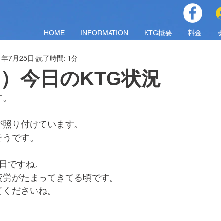
HOME
INFORMATION
KTG概要
料金
21年7月25日
読了時間: 1分
（日）今日のKTG状況
す。
が照り付けています。
そうです。
終日ですね。
疲労がたまってきてる頃です。
てくださいね。