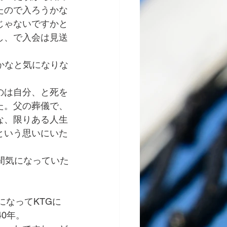
たので入ろうかな
じゃないですかと
し、で入会は見送
かなと気になりな
のは自分、と死を
た。父の葬儀で、
な、限りある人生
という思いにいた
間気になっていた
になってKTGに
0年。