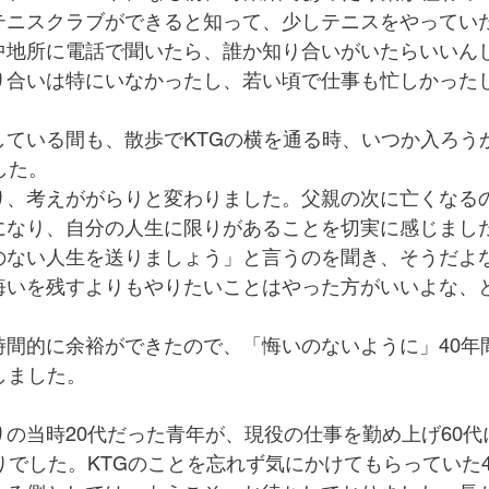
テニスクラブができると知って、少しテニスをやってい
中地所に電話で聞いたら、誰か知り合いがいたらいいん
り合いは特にいなかったし、若い頃で仕事も忙しかった
している間も、散歩でKTGの横を通る時、いつか入ろう
した。
り、考えががらりと変わりました。父親の次に亡くなる
になり、自分の人生に限りがあることを切実に感じまし
のない人生を送りましょう」と言うのを聞き、そうだよ
悔いを残すよりもやりたいことはやった方がいいよな、
時間的に余裕ができたので、「悔いのないように」40年
しました。
の当時20代だった青年が、現役の仕事を勤め上げ60代
りでした。KTGのことを忘れず気にかけてもらっていた4