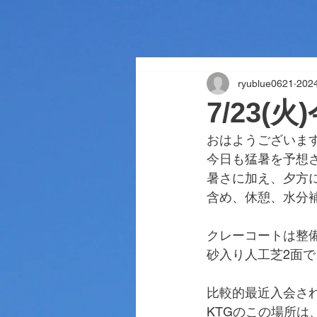
ryublue0621
20
7/23(
おはようございま
今日も猛暑を予想
暑さに加え、夕方
含め、休憩、水分
クレーコートは整
砂入り人工芝2面
比較的最近入会さ
KTGのこの場所