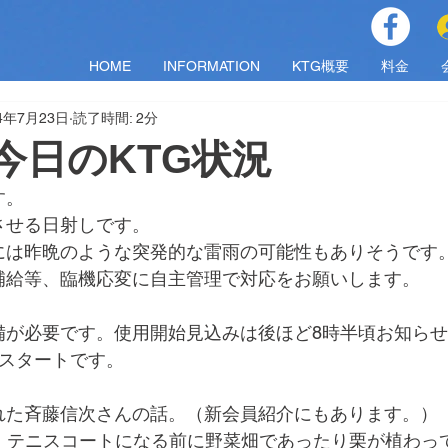
HOME
INFORMATION
KTG概要
料金
24年7月23日
読了時間: 2分
火)今日のKTG状況
す。
させる日射しです。
には昨晩のような突発的な雷雨の可能性もありそうです
補給等、臨機応変に自主管理で対応をお願いします。
備が必要です。使用開始見込みは後ほど8時半頃お知ら
でスタートです。
れた斉藤信次さんの話。（新会員紹介にもあります。）
は、テニスコートになる前に野菜畑であったり栗が植わっ