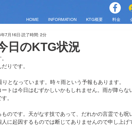
HOME
INFORMATION
KTG概要
料金
24年7月16日
読了時間: 2分
火)今日のKTG状況
す。
んだりです。
降曇りとなっています。時々雨という予報もあります。
コートは今日はむずかしいかもしれません。雨が降らな
です。
るものです。天がなす技であって、だれかの言霊でも呪
個人に起因するものでは断じてありませんので申し上げ