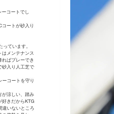
クレーコートでし
Cコートが砂入り
たっています。
トはメンテナンス
降ればプレーでき
で砂入り人工芝で
レーコートを守り
方が涼しい、踏み
好きだからKTG
間違いないところ