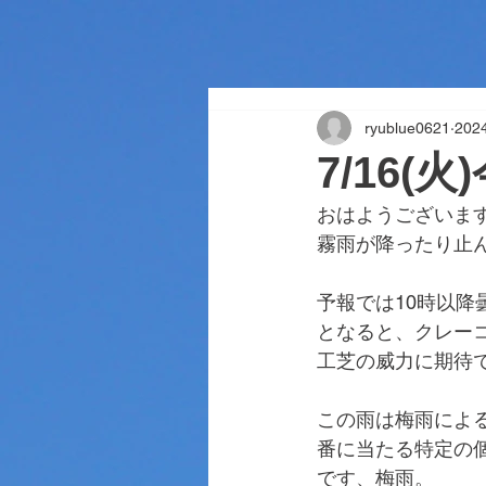
ryublue0621
20
7/16(
おはようございま
霧雨が降ったり止
予報では10時以
となると、クレー
工芝の威力に期待
この雨は梅雨によ
番に当たる特定の
です、梅雨。