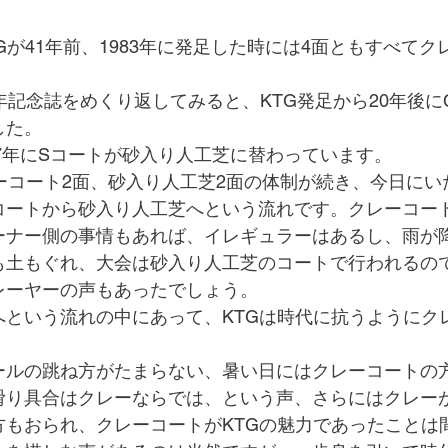
Gが41年前、1983年に発足した時には4面ともすべて
年記念誌をめくり返してみると、KTG発足から20年後に
した。
07年にSコートが砂入り人工芝に替わっています。
ーコート2面、砂入り人工芝2面の体制が続き、今日にい
コートから砂入り人工芝へという流れです。クレーコー
ーナー側の事情もあれば、イレギュラーはあるし、雨が
も土もぐれ、大会は砂入り人工芝のコートで行われるの
レーヤーの声もあったでしょう。
へという流れの中にあって、KTGは時代に抗うようにク
ールの跳ね方がたまらない、暑い日にはクレーコートの
滑り具合はクレーならでは、という声、さらにはクレーが
方もおられ、クレーコートがKTGの魅力であったことは