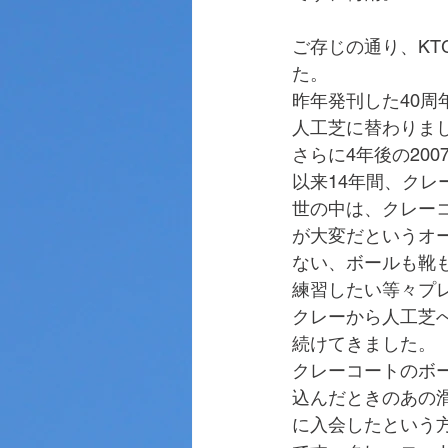
ご存じの通り、KT
た。
昨年発刊した40周
人工芝に替わりま
さらに4年後の20
以来14年間、クレ
世の中は、クレー
が大変だというオ
ない、ボールも靴
練習したい等々プ
クレーから人工芝
続けてきました。
クレーコートのボ
込んだときのあの
に入会したという