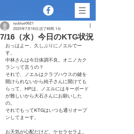
ryublue0621
2025年7月16日
読了時間: 1分
7/16（水）今日のKTG状況
おっはよー、久しぶりにノエルでー
す。
中林さんは今日体調不良。オニノカク
ランって言うの？
それで、ノエルはクラブハウスの鍵を
開けられないから純子さんに開けても
らって、HPは、ノエルにはキーボード
が難しいから大石さんにお願いした
の。
それでもってKTGはいつも通りオープ
ンしてまーす。
お天気が心配だけど、ケセラセラよ。