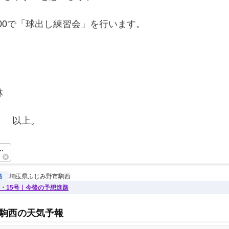
0:00で「球出し練習会」を行います。
！
林
　　以上。　