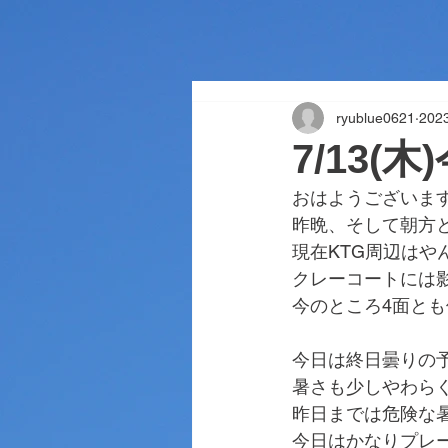
ryublue0621
20
7/13(
おはようございま
昨晩、そして朝方
現在KTG周辺はや
クレーコートには
今のところ4面と
今日は終日曇りの
暑さも少しやわら
昨日までは危険な
今日はかなりプレ