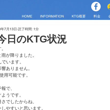
HOME
INFORMATION
KTG概要
料金
23年7月13日
読了時間: 1分
木)今日のKTG状況
す。
と雨が降りました。
んでいます。
影響ありません。
も使用可能です。
予報で、
ぐようです。
暑さでしたからね、
ーしやすいと思います。