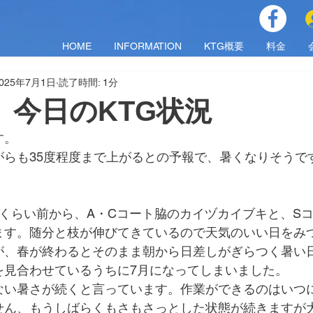
HOME
INFORMATION
KTG概要
料金
025年7月1日
読了時間: 1分
火）今日のKTG状況
す。
がらも35度程度まで上がるとの予報で、暑くなりそうで
月くらい前から、A・Cコート脇のカイヅカイブキと、S
ます。随分と枝が伸びてきているので天気のいい日をみ
が、春が終わるとそのまま朝から日差しがぎらつく暑い
を見合わせているうちに7月になってしまいました。
ない暑さが続くと言っています。作業ができるのはいつ
せん、もうしばらくもさもさっとした状態が続きますが