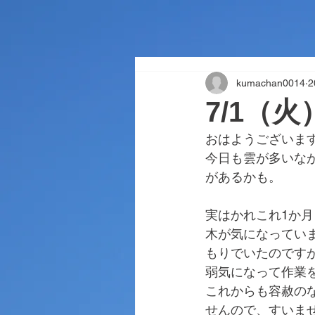
kumachan0014
2
7/1（
おはようございま
今日も雲が多いな
があるかも。
実はかれこれ1か
木が気になってい
もりでいたのです
弱気になって作業
これからも容赦の
せんので、すいま