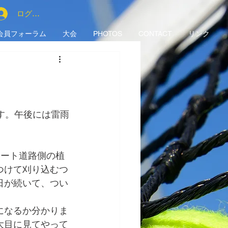
ログイン
会員フォーラム
大会
PHOTOS
CONTACT
リンク
す。午後には雷雨
コート道路側の植
つけて刈り込むつ
日が続いて、つい
になるか分かりま
大目に見てやって