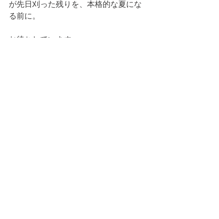
が先日刈った残りを、本格的な夏にな
る前に。
お待ちしています。
本日の当番　　大石
　　　　　　　　　　　以上。
コメント