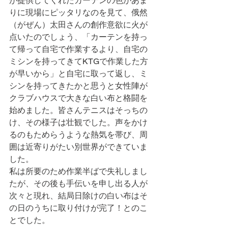
が提供してくれたカーテンの色があま
りに現場にピッタリなのを見て、俄然
（がぜん）太田さんの創作意欲に火が
点いたのでしょう、「カーテンを持っ
て帰って自宅で作業するより、自宅の
ミシンを持ってきてKTGで作業した方
が早いから」と自宅に取って返し、ミ
シンを持ってきたかと思うと女性陣が
クラブハウスで大きな白い布と格闘を
始めました。皆さんテニスはそっちの
け、その様子は壮観でした。声をかけ
るのもためらうような熱気を帯び、周
囲は近寄りがたい別世界ができていま
した。
私は所要のため作業半ばで失礼しまし
たが、その後も手伝いを申し出る人が
次々と現れ、結局日除けの白い布はそ
の日のうちに取り付けが完了！とのこ
とでした。