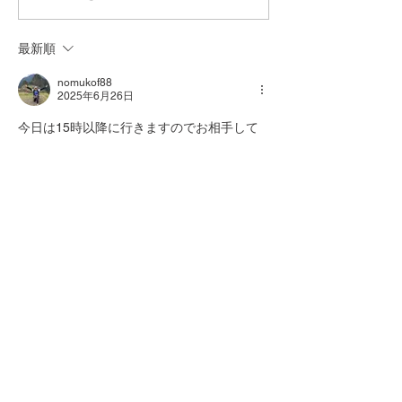
最新順
nomukof88
2025年6月26日
今日は15時以降に行きますのでお相手して
いただける方、まだ復帰間もないのでお手柔
らかにお願いしますね。
いいね！
返信
ryublue0621
2025年6月27日
返信先
nomukof88
お相手ができず残念でした！相手が野村
さんだとどうしてもムキになってしまう
ので遠慮しました。
いいね！
返信