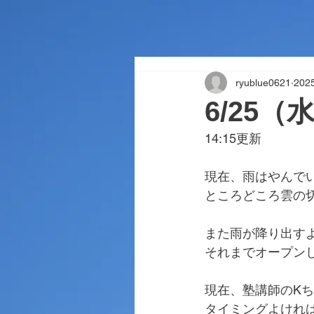
ryublue0621
20
6/25
14:15更新
現在、雨はやんで
ところどころ雲の
また雨が降り出す
それまでオープン
現在、塾講師のK
タイミングよけれ