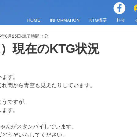
HOME
INFORMATION
KTG概要
料金
25年6月25日
読了時間: 1分
（水）現在のKTG状況
います。
切れ間から青空も見えたりしています。
ようですが、
します。
ちゃんがスタンバイしています。
ばどうぞいらしてください。