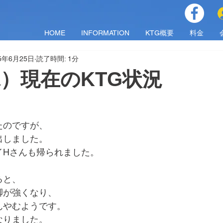
HOME
INFORMATION
KTG概要
料金
25年6月25日
読了時間: 1分
（水）現在のKTG状況
たのですが、
出しました。
イHさんも帰られました。
ると、
脚が強くなり、
んやむようです。
なりました。