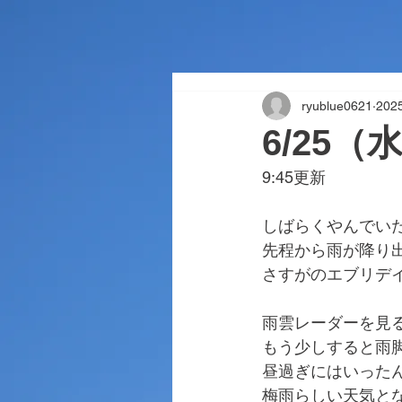
ryublue0621
20
6/25
9:45更新
しばらくやんでい
先程から雨が降り
さすがのエブリデ
雨雲レーダーを見
もう少しすると雨
昼過ぎにはいった
梅雨らしい天気と