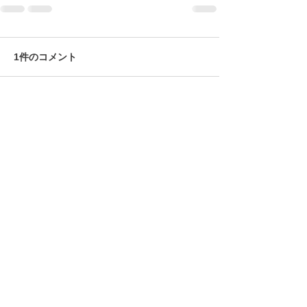
1件のコメント
コメントを追加…
最新順
nomukof88
2025年6月23日
おおぉ、今日は昼一からいけそうかな？コー
ヒーブレイクに午後から行きたいなぁ！
いいね！
返信
© 2026 上福岡テニスガーデンで作