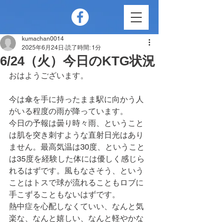
kumachan0014
2025年6月24日
読了時間: 1分
6/24（火）今日のKTG状況
おはようございます。
今は傘を手に持ったまま駅に向かう人
がいる程度の雨が降っています。
今日の予報は曇り時々雨、ということ
は肌を突き刺すような直射日光はあり
ません。最高気温は30度、ということ
は35度を経験した体には優しく感じら
れるはずです。風もなさそう、という
ことはトスで球が流れることもロブに
手こずることもないはずです。
熱中症を心配しなくていい、なんと気
楽な、なんと嬉しい、なんと軽やかな