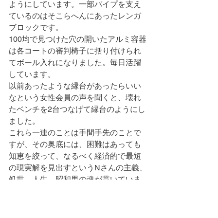
ようにしています。一部パイプを支え
ているのはそこらへんにあったレンガ
ブロックです。
100均で見つけた穴の開いたアルミ容器
は各コートの審判椅子に括り付けられ
てボール入れになりました。毎日活躍
しています。
以前あったような縁台があったらいい
なという女性会員の声を聞くと、壊れ
たベンチを2台つなげて縁台のようにし
ました。
これら一連のことは手間手先のことで
すが、その奥底には、困難はあっても
知恵を絞って、なるべく経済的で最短
の現実解を見出すというNさんの主義、
処世、人生、昭和男の魂が貫いていま
す。言うまでもなく、KTGへの愛情が
原点です。
小さな１本のネジは多くを語ってくれ