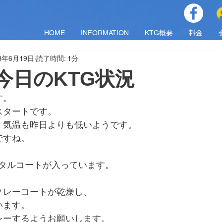
HOME
INFORMATION
KTG概要
料金
23年6月19日
読了時間: 1分
月)今日のKTG状況
す。
スタートです。
、気温も昨日よりも低いようです。
ですね。
でレンタルコートが入っています。
クレーコートが乾燥し、
います。
レーするようお願いします。