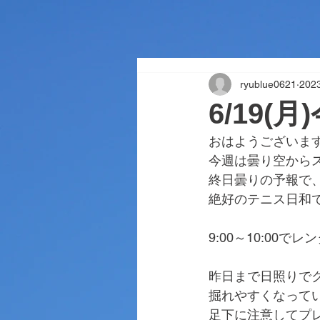
ryublue0621
20
6/19(
おはようございま
今週は曇り空から
終日曇りの予報で
絶好のテニス日和
9:00～10:00
昨日まで日照りで
掘れやすくなって
足下に注意してプ