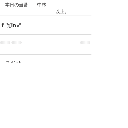
本日の当番　　中林
　　　　　　　　　　　以上。
コメント
コメントを追加…
© 2026 上福岡テニスガーデンで作
成されたホームページです。