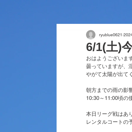
ryublue0621
20
6/1(土
おはようございま
曇っていますが、
やがて太陽が出て
朝方までの雨の影
10:30～11:0
本日リーグ戦はあ
レンタルコートの