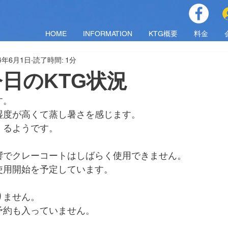
HOME
INFORMATION
KTG概要
料金
24年6月1日
読了時間: 1分
)今日のKTG状況
す。
湿度が高くて蒸し暑さを感じます。
くるようです。
響でクレーコートはしばらく使用できません。
0頃の使用開始を予定しています。
りません。
予約も入っていません。