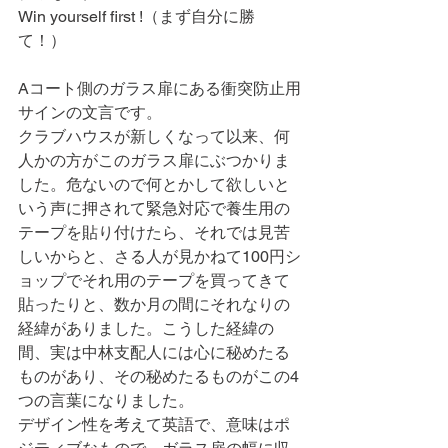
Win yourself first !（まず自分に勝
て！）
Aコート側のガラス扉にある衝突防止用
サインの文言です。
クラブハウスが新しくなって以来、何
人かの方がこのガラス扉にぶつかりま
した。危ないので何とかして欲しいと
いう声に押されて緊急対応で養生用の
テープを貼り付けたら、それでは見苦
しいからと、さる人が見かねて100円シ
ョップでそれ用のテープを買ってきて
貼ったりと、数か月の間にそれなりの
経緯がありました。こうした経緯の
間、実は中林支配人には心に秘めたる
ものがあり、その秘めたるものがこの4
つの言葉になりました。
デザイン性を考えて英語で、意味はポ