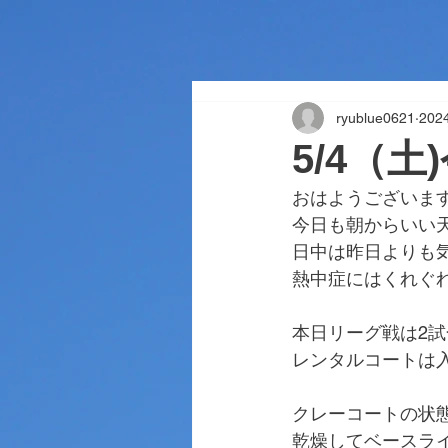
ryublue0621
20
5/4（土
おはようございま
今日も朝からいい
日中は昨日よりも
熱中症にはくれぐ
本日リーグ戦は2
レンタルコートは
クレーコートの状
乾燥してベースラ