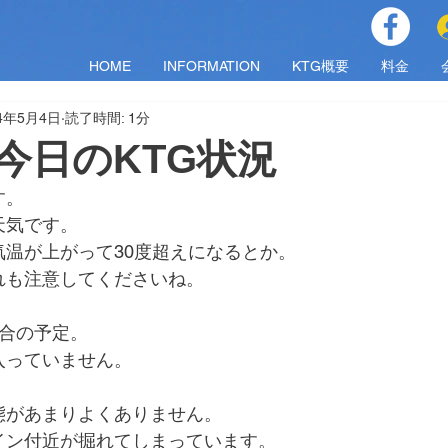
HOME
INFORMATION
KTG概要
料金
24年5月4日
読了時間: 1分
)今日のKTG状況
す。
天気です。
気温が上がって30度超えになるとか。
れも注意してくださいね。
試合の予定。
入っていません。
態があまりよくありません。
イン付近が掘れてしまっています。