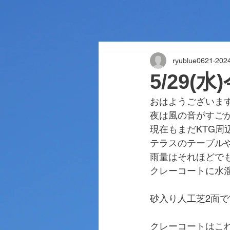
ryublue0621
20
5/29(
おはようございま
夜は風の音がすご
現在もまだKTG周
テラスのテーブル
雨量はそれほどで
クレーコートに水
砂入り人工芝2面
クレーコートはこ