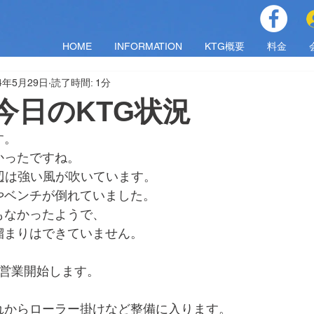
HOME
INFORMATION
KTG概要
料金
24年5月29日
読了時間: 1分
水)今日のKTG状況
す。
かったですね。
辺は強い風が吹いています。
やベンチが倒れていました。
もなかったようで、
溜まりはできていません。
で営業開始します。
れからローラー掛けなど整備に入ります。