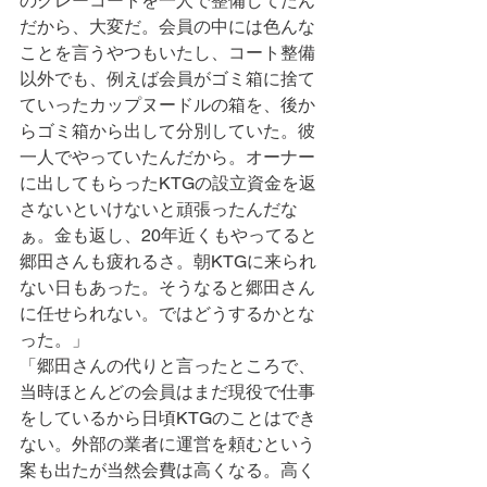
のクレーコートを一人で整備してたん
だから、大変だ。会員の中には色んな
ことを言うやつもいたし、コート整備
以外でも、例えば会員がゴミ箱に捨て
ていったカップヌードルの箱を、後か
らゴミ箱から出して分別していた。彼
一人でやっていたんだから。オーナー
に出してもらったKTGの設立資金を返
さないといけないと頑張ったんだな
ぁ。金も返し、20年近くもやってると
郷田さんも疲れるさ。朝KTGに来られ
ない日もあった。そうなると郷田さん
に任せられない。ではどうするかとな
った。」
「郷田さんの代りと言ったところで、
当時ほとんどの会員はまだ現役で仕事
をしているから日頃KTGのことはでき
ない。外部の業者に運営を頼むという
案も出たが当然会費は高くなる。高く