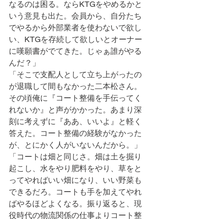
なるのは困る。ならKTGをやめるかと
いう意見も出た。会員から、自分たち
でやるから外部業者を使わないで欲し
い、KTGを存続して欲しいとオーナー
に嘆願書がでてきた。じゃぁ誰がやる
んだ？」
「そこで支配人として立ち上がったの
が退職して間もなかった二本松さん。
その頃俺に『コート整備を手伝ってく
れないか』と声がかかった。あまり深
刻に考えずに『ああ、いいよ』と軽く
答えた。コート整備の経験がなかった
が、とにかく人がいないんだから。」
「コートは畑と同じさ。畑は土を掘り
起こし、水をやり肥料をやり、草をと
ってやればいい畑になり、いい野菜も
できるだろ。コートも手を加えてやれ
ばやるほどよくなる。振り返ると、現
役時代の物流関係の仕事よりコート整