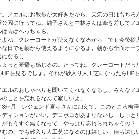
す。ノエルはお散歩が大好きだから、天気の日はもちろ
沼公園に行ってね。純子さんと中林さんは傘を差してノ
ルは雨はへっちゃら。
だよね、クレーコートが使えなくなるから。でも今後砂
いな日でも朝から使えるようになるよ。朝から全面オー
楽になるし。
ちょっと憂鬱も感じるの。だってね、クレーコートだっ
のHPを見るでしょ。それが砂入り人工芝になったらHP
ノエルのおしゃべりも聞いてくれなくなるし、みんなノ
ルのことを忘れるなんて寂しいよ。
と3か月。レジェンド宮寺さんに加えて、このところ梅
ンディションがいい。デコボコがあまりないし、しっと
トがもうすぐ無くなって、やっぱり忘れられちゃうの？
痛むの。でも砂入り人工芝になるのは嬉しい、待ち遠し