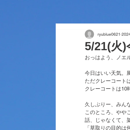
ryublue0621
20
5/21(
おっはよう、ノエ
今日はいい天気。
ただクレーコート
クレーコートは1
久しぶりー、みん
このところ、やや
話、じゃなくて、
「草取りの目的は