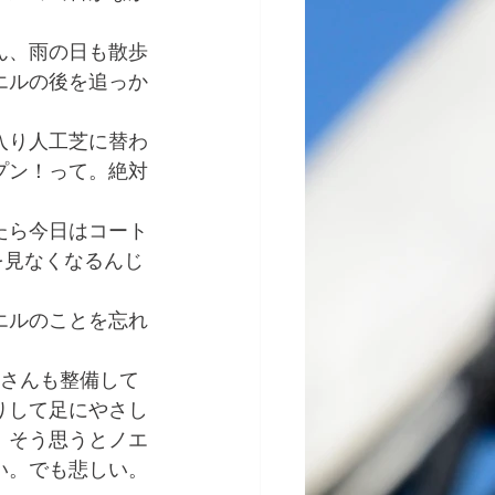
ん、雨の日も散歩
エルの後を追っか
入り人工芝に替わ
プン！って。絶対
たら今日はコート
を見なくなるんじ
エルのことを忘れ
澤さんも整備して
りして足にやさし
　そう思うとノエ
い。でも悲しい。