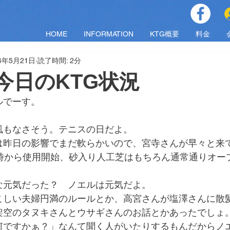
HOME
INFORMATION
KTG概要
料金
24年5月21日
読了時間: 2分
火)今日のKTG状況
ルでーす。
風もなさそう。テニスの日だよ。
は昨日の影響でまだ軟らかいので、宮寺さんが早々と来
0時から使用開始、砂入り人工芝はもちろん通常通りオー
な元気だった？　ノエルは元気だよ。
こしい夫婦円満のルールとか、高宮さんが塩澤さんに散
架空のタヌキさんとウサギさんのお話とかあったでしょ
何ですかぁ？」なんて聞く人がいたりするもんだからノ