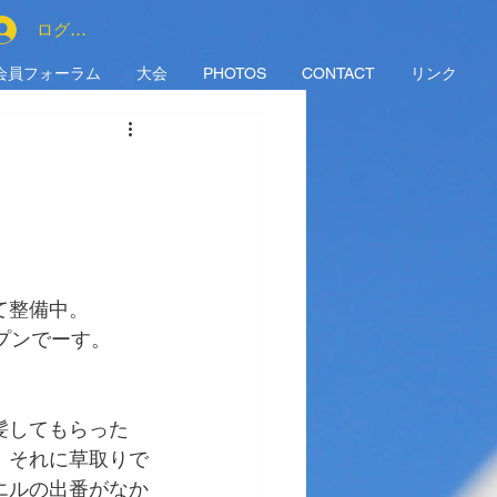
ログイン
会員フォーラム
大会
PHOTOS
CONTACT
リンク
て整備中。
プンでーす。
髪してもらった
。それに草取りで
エルの出番がなか