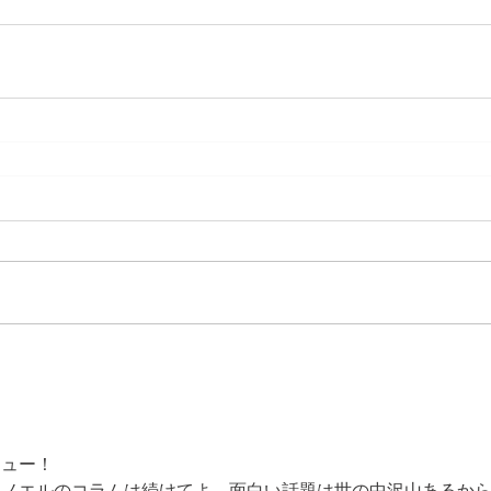
キュー！
もノエルのコラムは続けてよ、面白い話題は世の中沢山あるか