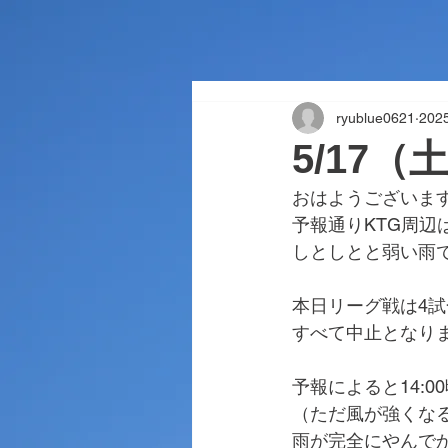
ryublue0621
20
5/17
おはようございま
予報通りKTG周辺
しとしとと弱い雨
本日リーグ戦は4
すべて中止となり
予報によると14:
（ただ風が強くな
雨が完全にやんで