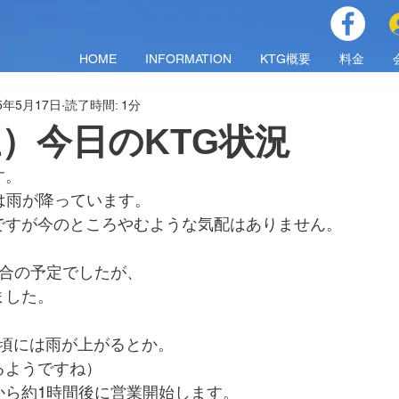
HOME
INFORMATION
KTG概要
料金
25年5月17日
読了時間: 1分
（土）今日のKTG状況
す。
は雨が降っています。
ですが今のところやむような気配はありません。
試合の予定でしたが、
ました。
00頃には雨が上がるとか。
るようですね）
から約1時間後に営業開始します。