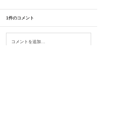
1件のコメント
コメントを追加…
最新順
Madelle Huber
5月16日
It’s great to see the emphasis on 
punctuality and organization for the 
tournament. The BBQ after sounds like a 
perfect way to build camaraderie. 
catan 
board online game
いいね！
返信