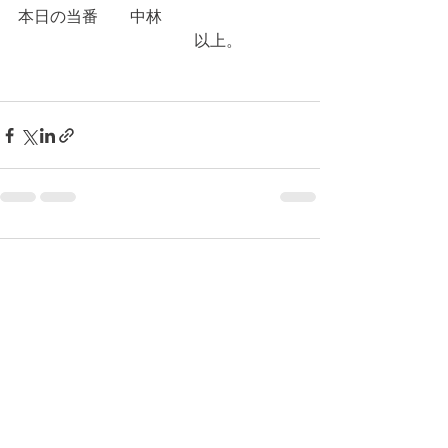
本日の当番　　中林
　　　　　　　　　　　以上。
コメント
コメントを追加…
© 2026 上福岡テニスガーデンで作