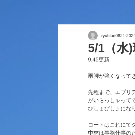
ryublue0621
20
5/1（水
9:45更新
雨脚が強くなって
先程まで、エブリデ
がいらっしゃって
びしょびしょにな
コートはこれにて
中林は事務仕事の