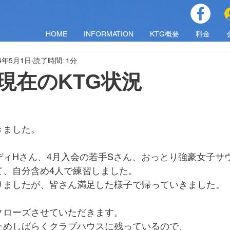
HOME
INFORMATION
KTG概要
料金
24年5月1日
読了時間: 1分
)現在のKTG状況
きました。
ィHさん、4月入会の若手Sさん、おっとり強豪女子サウ
て、自分含め4人で練習しました。
りましたが、皆さん満足した様子で帰っていきました。
クローズさせていただきます。
ためしばらくクラブハウスに残っているので、