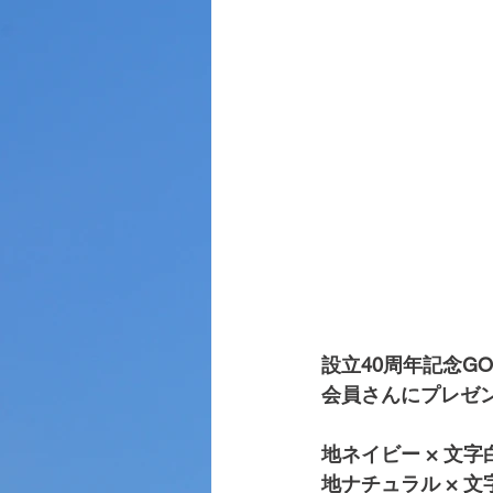
設立40周年記念G
会員さんにプレゼ
地ネイビー × 文字
地ナチュラル × 