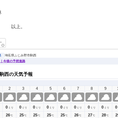
林
　　　以上。　