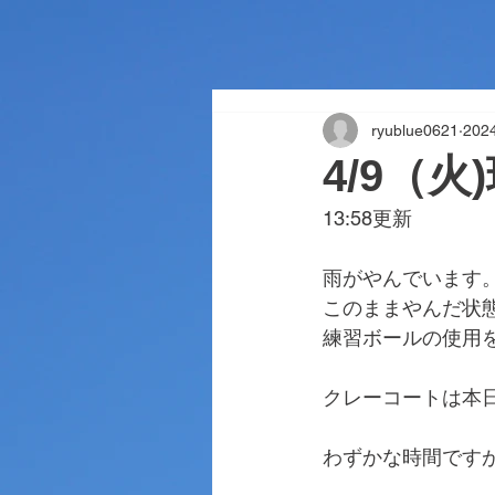
ryublue0621
20
4/9（火
13:58更新
雨がやんでいます
このままやんだ状態
練習ボールの使用
クレーコートは本
わずかな時間です