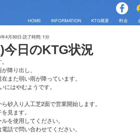
HOME
INFORMATION
KTG概要
料金
24年4月30日
読了時間: 1分
火)今日のKTG状況
す。
雨が降り出し、
現在また弱い雨が降っています。
くらいにはやむようです。
から砂入り人工芝2面で営業開始します。
子を見ます。
ールを使用してください。
は電話で問い合わせてください。