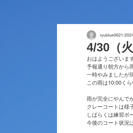
ryublue0621
20
4/30（
おはようございま
予報通り朝方から
一時やみましたが
この雨は10:00
雨が完全にやんで
クレーコートは様
しばらくは練習ボ
今後のコート状況