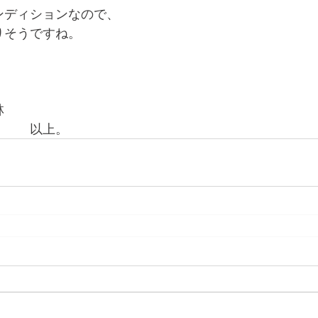
ンディションなので、
りそうですね。
！
林
　　　以上。