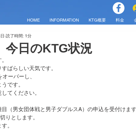
HOME
INFORMATION
KTG概要
料金
3日
読了時間: 1分
金）今日のKTG状況
す。
りすばらしい天気です。
をオーバーし、
ようです。
意してください。
種目（男女団体戦と男子ダブルスA）の申込を受付けま
締切りとします。
ます。