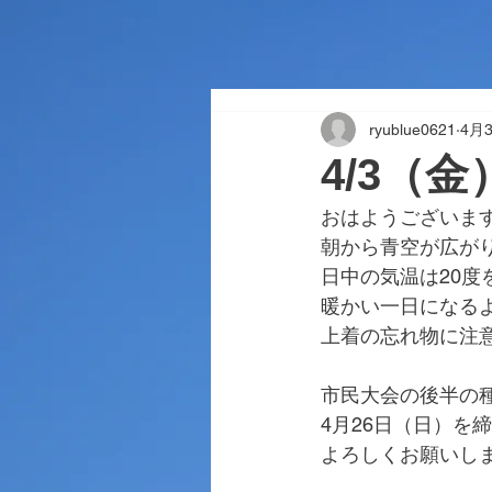
ryublue0621
4月
4/3（
おはようございま
朝から青空が広が
日中の気温は20度
暖かい一日になる
上着の忘れ物に注
市民大会の後半の
4月26日（日）を
よろしくお願いし